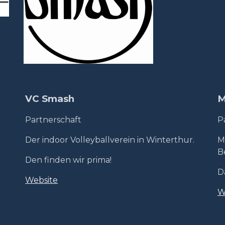
VC Smash
M
Partnerschaft
P
Der indoor Volleyballverein in Winterthur.
M
B
Den finden wir prima!
D
Website
W