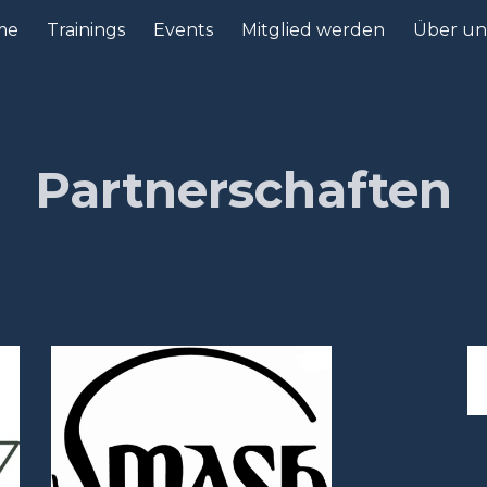
me
Trainings
Events
Mitglied werden
Über un
ip to main content
Skip to navigat
Partnerschaften