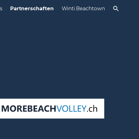
s
Partnerschaften
Winti Beachtown
ion